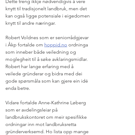
Dette treng ikkje nødvendigvis å vere 
knytt til tradisjonelt landbruk, men det 
kan også ligge potensiale i eigedomen 
knytt til andre næringar.
Robert Voldnes som er seniorrådgjevar 
i Åkp fortalde om 
hoppid.no
 ordninga 
som inneber både veiledning og 
moglegheit til å søke avklaringsmidlar. 
Robert har lange erfaring med å 
veilede gründerar og bidra med dei 
gode spørsmåla som kan gjere ein idé 
enda betre. 
Vidare fortalde Anne-Kathrine Løberg 
som er avdelingsleiar på 
landbrukskontoret om meir spesifikke 
ordningar inn mot landbruksretta 
gründerverksemd. Ho lista opp mange 