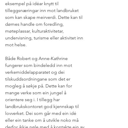
eksempel på idéar knytt til 
tilleggsnæringar inn mot landbruket 
som kan skape meirverdi. Dette kan til 
dømes handle om foredling, 
møteplassar, kulturaktivitetar, 
undervisning, turisme eller aktivitet inn 
mot helse. 
Både Robert og Anne-Kathrine 
fungerer som bindeledd inn mot 
verkemiddelapparatet og dei 
tilskuddsordningane som det er 
mogleg å søkje på. Dette kan for 
mange verke som ein jungel å 
orientere seg i. I tillegg har 
landbrukskontoret god kjennskap til 
lovverket. Dei som går med ein idé 
eller ein tanke om å utvikle noko må 
derfor ikkje nøle med å kontakte ein av 