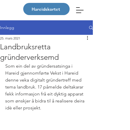
Hareidskortet
Innlegg
25. mars 2021
Landbruksretta
gründerverksemd
Som ein del av gründersatsinga i 
Hareid gjennomførte Vekst i Hareid 
denne veka digitalt gründertreff med 
tema landbruk. 17 påmelde deltakarar 
fekk informasjon frå eit dyktig apparat 
som ønskjer å bidra til å realisere deira 
idè eller prosjekt.