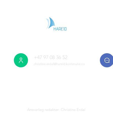
+47 97 08 36 52
christine.erdal@hareid.kommune.no
Ansvarleg redaktør: Christine Erdal