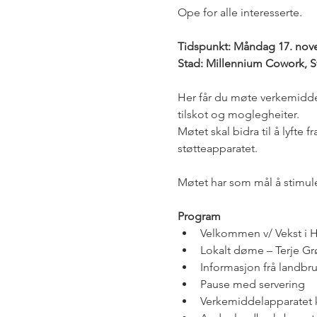
Ope for alle interesserte. 
Tidspunkt: Måndag 17. nove
Stad: Millennium Cowork, S
Her får du møte verkemidde
tilskot og moglegheiter.
Møtet skal bidra til å lyfte
støtteapparatet.
Møtet har som mål å stimul
Program
Velkommen v/ Vekst i H
Lokalt døme – Terje Grø
Informasjon frå landbr
Pause med servering
Verkemiddelapparatet ko