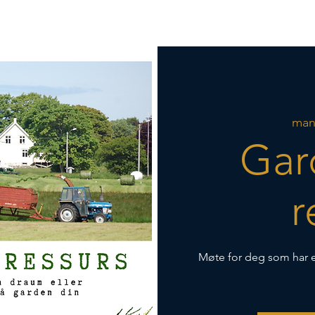
de
Næringsutvikling
Kva skjer?
Kontakt
man.
Gar
r
Møte for deg som har e