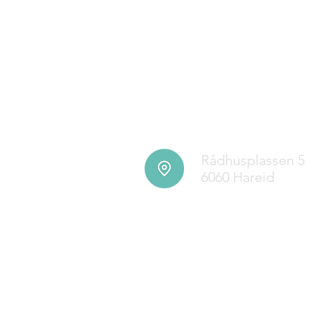
Rådhusplassen 5
6060 Hareid