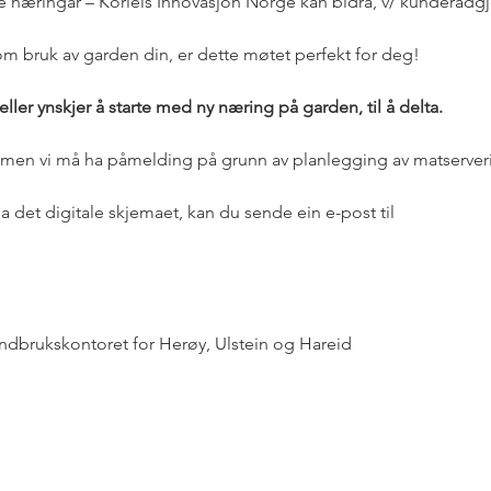
 næringar – Korleis Innovasjon Norge kan bidra, v/ kunderådgje
om bruk av garden din, er dette møtet perfekt for deg!
ler ynskjer å starte med ny næring på garden, til å delta.
, men vi må ha påmelding på grunn av planlegging av matserver
a det digitale skjemaet, kan du sende ein e-post til 
christine.
dbrukskontoret for Herøy, Ulstein og Hareid