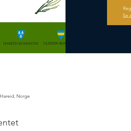
Reg
Se 
 Hareid, Norge
ntet