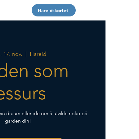
Om oss
Hareidskortet
 17. nov.
  |  
Hareid
den som
essurs
in draum eller idé om å utvikle noko på
garden din!