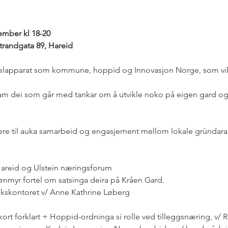
mber kl 18-20
trandgata 89, Hareid
lapparat som kommune, hoppid og Innovasjon Norge, som vil f
 fram dei som går med tankar om å utvikle noko på eigen gard og
ere til auka samarbeid og engasjement mellom lokale gründarar
areid og Ulstein næringsforum  
nmyr fortel om satsinga deira på Kråen Gard.  
ukskontoret v/ Anne Kathrine Løberg
rt forklart + Hoppid-ordninga si rolle ved tilleggsnæring, v/ 