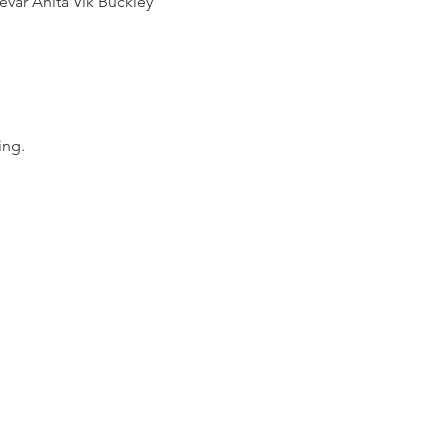
var Anita Vik Buckley
ing.
erdal@hareid.kommune.no