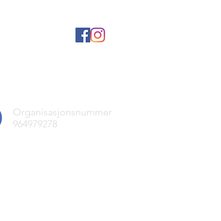
Organisasjonsnummer
964979278