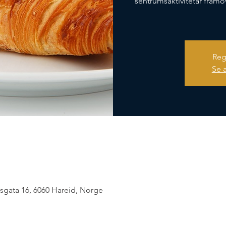
sentrumsaktivitetar framo
Reg
Se 
gata 16, 6060 Hareid, Norge