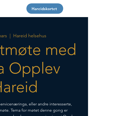
Om oss
Hareidskortet
mars
  |  
Hareid helsehus
stmøte med
a Opplev
areid
ervicenæringa, eller andre interesserte,
tmøte. Tema for møtet denne gong er