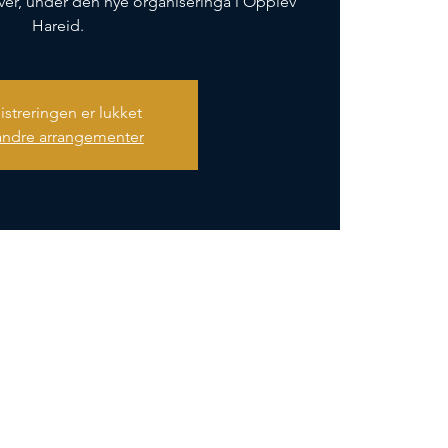
ver, under den nye organiseringa i Opplev
Hareid.
istreringen er lukket
andre arrangementer