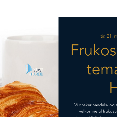
de
Næringsutvikling
Kva skjer?
Kontakt
tir. 21. 
Fruko
tem
H
Vi ønsker handels- og s
velkomne til frukos