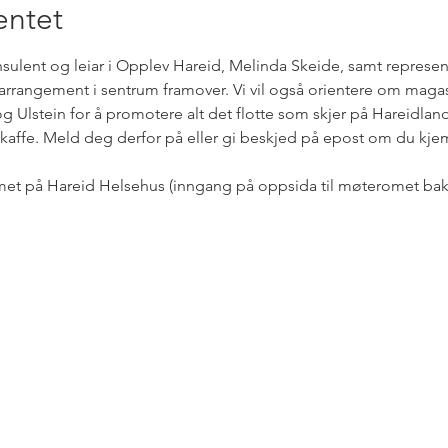
ntet
sulent og leiar i Opplev Hareid, Melinda Skeide, samt represe
 arrangement i sentrum framover. Vi vil også orientere om magasi
 Ulstein for å promotere alt det flotte som skjer på Hareidl
kaffe. Meld deg derfor på eller gi beskjed på epost om du kjem, sl
met på Hareid Helsehus (inngang på oppsida til møteromet bak 