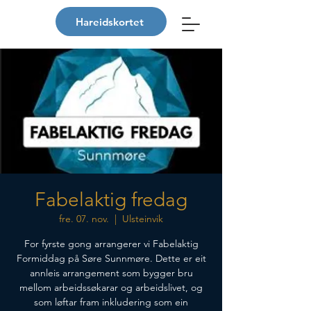
Hareidskortet
Fabelaktig fredag
fre. 07. nov.
  |  
Ulsteinvik
For fyrste gong arrangerer vi Fabelaktig
Formiddag på Søre Sunnmøre. Dette er eit
annleis arrangement som bygger bru
mellom arbeidssøkarar og arbeidslivet, og
som løftar fram inkludering som ein