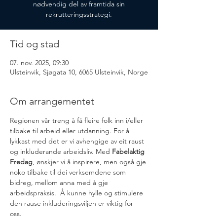
nødvendig del av framtida sin
rekrutteringsstrategi.
Tid og stad
07. nov. 2025, 09:30
Ulsteinvik, Sjøgata 10, 6065 Ulsteinvik, Norge
Om arrangementet
Regionen vår treng å få fleire folk inn i/eller 
tilbake til arbeid eller utdanning. For å 
lykkast med det er vi avhengige av eit raust 
og inkluderande arbeidsliv. Med 
Fabelaktig 
Fredag
, ønskjer vi å inspirere, men også gje 
noko tilbake til dei verksemdene som 
bidreg, mellom anna med å gje 
arbeidspraksis.  Å kunne hylle og stimulere 
den rause inkluderingsviljen er viktig for 
oss. 